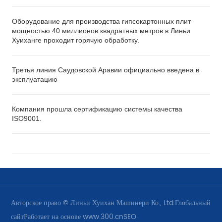
Оборудование для производства гипсокартонных плит
мощностью 40 миллионов квадратных метров в Линьи
Хуиханге проходит горячую обработку.
Третья линия Саудовской Аравии официально введена в
эксплуатацию
Компания прошла сертификацию системы качества
ISO9001.
Авторское право © Линьи Хуихан Машинери Ко., Ltd.
Глобальный
сайт
Работает на основе www.300.cn
SEO