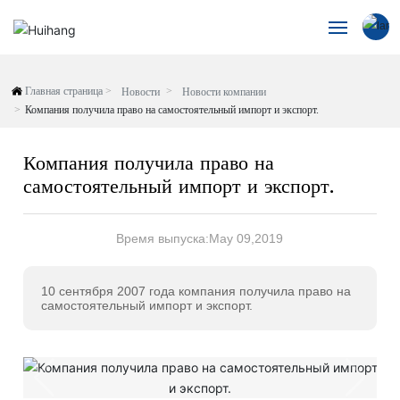
العربية
домой
Главная страница
Новости
Новости компании
Российская
Компания получила право на самостоятельный импорт и экспорт.
Продукты
English
中文简体
Компания получила право на
О нас
España
самостоятельный импорт и экспорт.
Новости
Время выпуска:
May 09,2019
Случай
10 сентября 2007 года компания получила право на
самостоятельный импорт и экспорт.
Поддержка
Свяжитесь